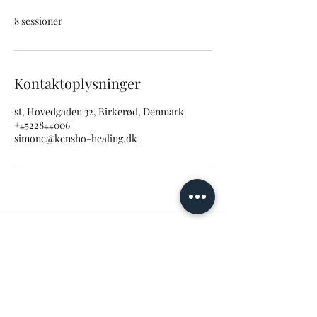
n
8 sessioner
Kontaktoplysninger
st, Hovedgaden 32, Birkerød, Denmark
+4522844006
simone@kensho-healing.dk
simone@kensho-healing.dk
+45 22 84 40 06
Hovedgaden 32, 1.