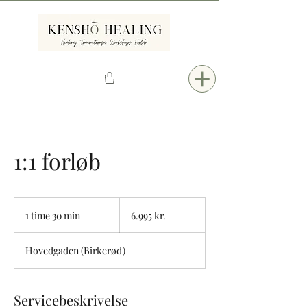
1:1 forløb
6.995
danske
1 time 30 min
1
6.995 kr.
kroner
t
i
Hovedgaden (Birkerød)
m
3
0
m
Servicebeskrivelse
i