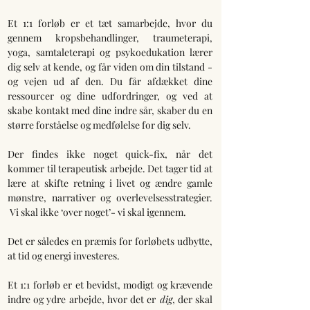
Et 1:1 forløb er et tæt samarbejde, hvor du 
gennem kropsbehandlinger, traumeterapi, 
yoga, samtaleterapi og psykoedukation lærer 
dig selv at kende, og får viden om din tilstand - 
og vejen ud af den. Du får afdækket dine 
ressourcer og dine udfordringer, og ved at 
skabe kontakt med dine indre sår, skaber du en 
større forståelse og medfølelse for dig selv. 
Der findes ikke noget quick-fix, når det 
kommer til terapeutisk arbejde. Det tager tid at 
lære at skifte retning i livet og ændre gamle 
mønstre, narrativer og overlevelsesstrategier. 
 Vi skal ikke ‘over noget’- vi skal igennem. 
Det er således en præmis for forløbets udbytte, 
at tid og energi investeres. 
Et 1:1 forløb er et bevidst, modigt og krævende 
indre og ydre arbejde, hvor det er
 dig
, der skal 