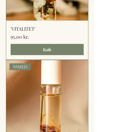
'VITALITET'
Pris
95,00 kr.
Køb
NYHED