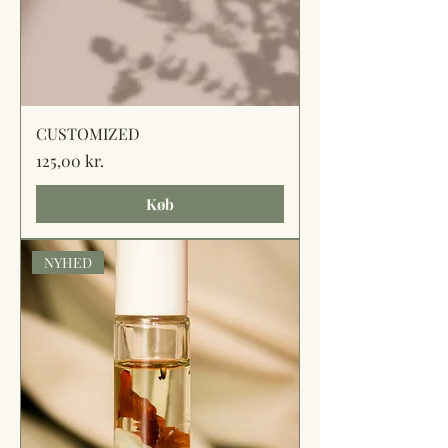
CUSTOMIZED
Pris
125,00 kr.
Køb
NYHED