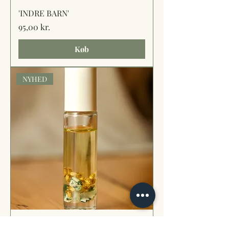
'INDRE BARN'
Pris
95,00 kr.
Køb
NYHED
'RO'