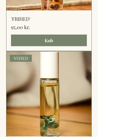
'FRIHED'
Pris
95,00 kr.
Køb
NYHED