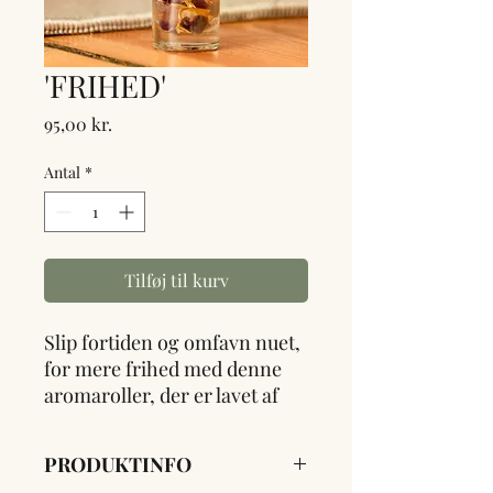
'FRIHED'
Pris
95,00 kr.
Antal
*
Tilføj til kurv
Slip fortiden og omfavn nuet,
for mere frihed med denne
aromaroller, der er lavet af
økologisk sød mandelolie,
som er forsigtigt omrørt med
PRODUKTINFO
blå rejnfan, ylang ylang og